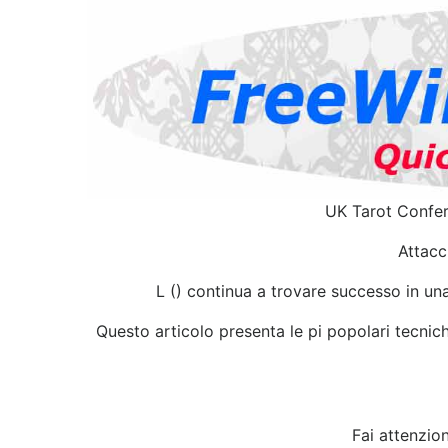
UK Tarot Confer
Attacc
L () continua a trovare successo in una
Questo articolo presenta le pi popolari tecniche
Fai attenzio