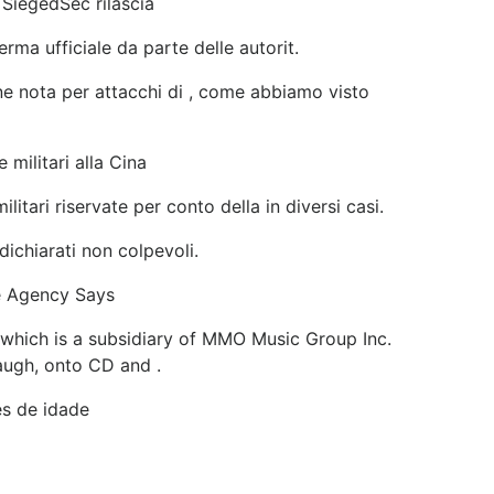
 SiegedSec rilascia
rma ufficiale da parte delle autorit.
one nota per attacchi di , come abbiamo visto
 militari alla Cina
itari riservate per conto della in diversi casi.
dichiarati non colpevoli.
te Agency Says
which is a subsidiary of MMO Music Group Inc.
Laugh, onto CD and .
s de idade