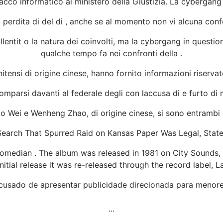
acco informatico al ministero della Giustizia. La cybergang
 perdita di del di , anche se al momento non vi alcuna confe
llentit o la natura dei coinvolti, ma la cybergang in questi
qualche tempo fa nei confronti della .
itensi di origine cinese, hanno fornito informazioni riservate
parsi davanti al federale degli con laccusa di e furto di mil
ao Wei e Wenheng Zhao, di origine cinese, si sono entrambi 
e Search That Spurred Raid on Kansas Paper Was Legal, Sta
omedian . The album was released in 1981 on City Sounds, 
initial release it was re-released through the record label, 
cusado de apresentar publicidade direcionada para menore
...