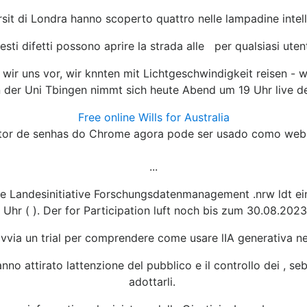
iversit di Londra hanno scoperto quattro nelle lampadine int
esti difetti possono aprire la strada alle per qualsiasi utent
en wir uns vor, wir knnten mit Lichtgeschwindigkeit reisen
n der Uni Tbingen nimmt sich heute Abend um 19 Uhr live d
Free online Wills for Australia
tor de senhas do Chrome agora pode ser usado como web
...
Die Landesinitiative Forschungsdatenmanagement .nrw ldt ei
Uhr ( ). Der for Participation luft noch bis zum 30.08.20
vvia un trial per comprendere come usare lIA generativa n
no attirato lattenzione del pubblico e il controllo dei , seb
adottarli.