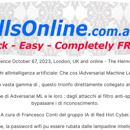
ence October 67, 2023, London, UK and online - The Herme
hi allintelligenza artificiale: Che cos lAdversarial Machine L
 vasta gamma di , questo trionfo direttamente collegato all
 di Adversarial ML e le loro : dagli attacchi al filtro anti-s
bypassare i di riconoscimento.
A cura di Francesco Conti del gruppo IA di Red Hot Cyber.
ne, la password wifi pu essere rubata dalle lampadine intelli