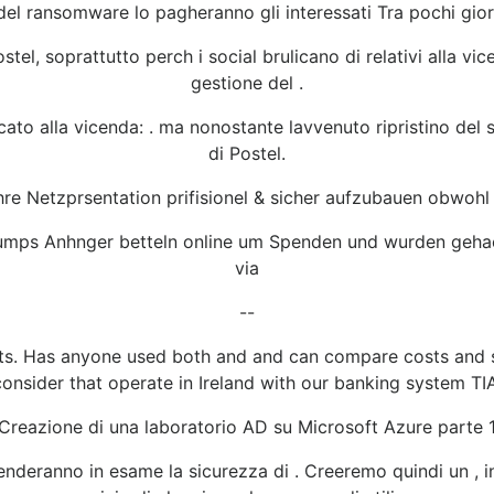
 del ransomware lo pagheranno gli interessati Tra pochi gio
tel, soprattutto perch i social brulicano di relativi alla vi
gestione del .
to alla vicenda: . ma nonostante lavvenuto ripristino del s
di Postel.
ihre Netzprsentation prifisionel & sicher aufzubauen obwohl 
umps Anhnger betteln online um Spenden und wurden geha
via
--
fits. Has anyone used both and and can compare costs and 
consider that operate in Ireland with our banking system TIA
Creazione di una laboratorio AD su Microsoft Azure parte 
prenderanno in esame la sicurezza di . Creeremo quindi un ,