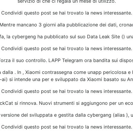
servizio di che ci regala un mese di utilizzo.
Condividi questo post se hai trovato la news interessante.
 Mentre mancano 3 giorni alla pubblicazione dei dati, crona
, la cybergeng ha pubblicato sul suo Data Leak Site () una 
Condividi questo post se hai trovato la news interessante.
forza il suo controllo. LAPP Telegram ora bandita sui dispos
ata dalla . In , Xiaomi contrassegna come unapp pericolosa e 
-ai) si intende una per e sviluppato da Xiaomi basato su An
Condividi questo post se hai trovato la news interessante.
ckCat si rinnova. Nuovi strumenti si aggiungono per un e
ersione del sviluppata e gestita dalla cybergang (alias ), u
Condividi questo post se hai trovato la news interessante.