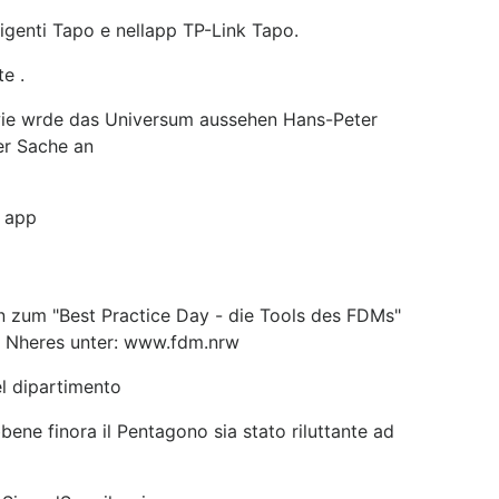
elligenti Tapo e nellapp TP-Link Tapo.
e .
 - wie wrde das Universum aussehen Hans-Peter
er Sache an
 app
n zum "Best Practice Day - die Tools des FDMs"
23 Nheres unter: www.fdm.nrw
el dipartimento
bene finora il Pentagono sia stato riluttante ad