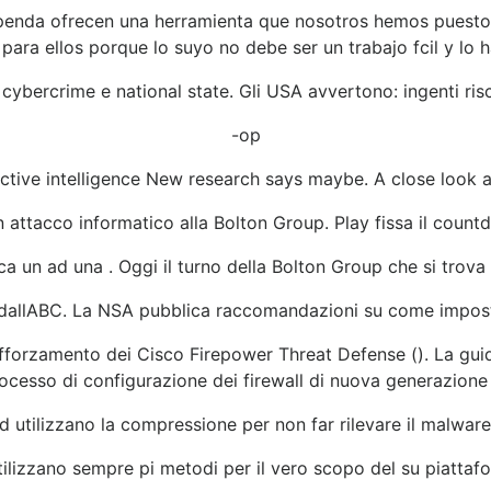
upenda ofrecen una herramienta que nosotros hemos puesto
para ellos porque lo suyo no debe ser un trabajo fcil y lo h
l cybercrime e national state. Gli USA avvertono: ingenti ris
-op
ctive intelligence New research says maybe. A close look at 
 attacco informatico alla Bolton Group. Play fissa il count
ca un ad una . Oggi il turno della Bolton Group che si trova
allABC. La NSA pubblica raccomandazioni su come impost
rafforzamento dei Cisco Firepower Threat Defense (). La guida
ocesso di configurazione dei firewall di nuova generazione 
 utilizzano la compressione per non far rilevare il malware 
tilizzano sempre pi metodi per il vero scopo del su piattaf