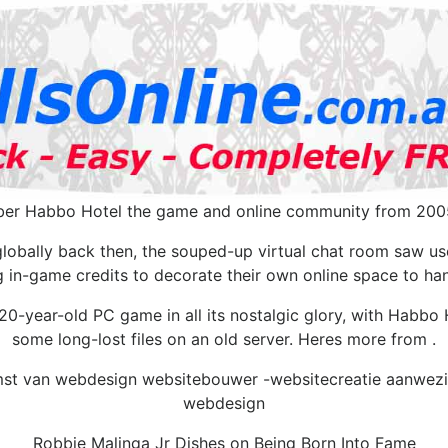
r Habbo Hotel the game and online community from 2005 
globally back then, the souped-up virtual chat room saw use
 in-game credits to decorate their own online space to han
0-year-old PC game in all its nostalgic glory, with Habbo H
some long-lost files on an old server. Heres more from .
mst van webdesign websitebouwer -websitecreatie aanwezig
webdesign
Robbie Malinga Jr Dishes on Being Born Into Fame