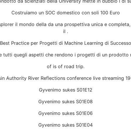
dotto da scienziati della University mette in dubbio l di su
Costruiamo un SOC domestico con soli 100 Euro
splorer il mondo della da una prospettiva unica e completa, 
il .
Best Practice per Progetti di Machine Learning di Success
it e tutti quegli aspetti che rendono i progetti di un prodotto
of is of road trip.
n Authority River Reflections conference live streaming 19
Gyvenimo sukes S01E12
Gyvenimo sukes S01E08
Gyvenimo sukes S01E06
Gyvenimo sukes S01E04