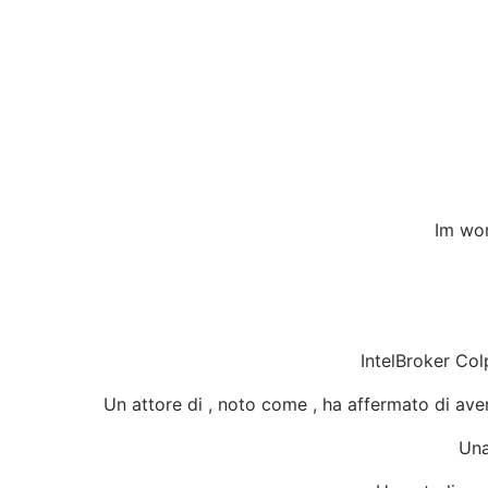
Im wor
IntelBroker Col
Un attore di , noto come , ha affermato di aver 
Una