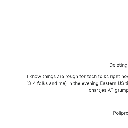
Deleting
I know things are rough for tech folks right n
(3-4 folks and me) in the evening Eastern US 
chartjes AT grumpy
Polipr