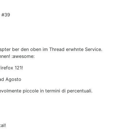
t #39
 spter ber den oben im Thread erwhnte Service.
knnen! :awesome:
irefox 121!
i ad Agosto
evolmente piccole in termini di percentuali.
al!