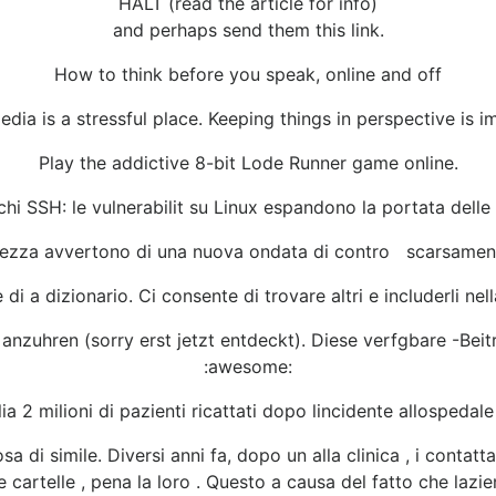
HALT (read the article for info)
and perhaps send them this link.
How to think before you speak, online and off
edia is a stressful place. Keeping things in perspective is i
Play the addictive 8-bit Lode Runner game online.
hi SSH: le vulnerabilit su Linux espandono la portata dell
urezza avvertono di una nuova ondata di contro scarsament
di a dizionario. Ci consente di trovare altri e includerli nel
 anzuhren (sorry erst jetzt entdeckt). Diese verfgbare -Bei
:awesome:
ia 2 milioni di pazienti ricattati dopo lincidente allospedal
a di simile. Diversi anni fa, dopo un alla clinica , i contatta
e cartelle , pena la loro . Questo a causa del fatto che lazi