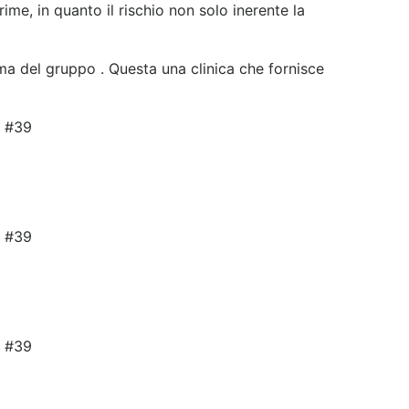
me, in quanto il rischio non solo inerente la
ma del gruppo . Questa una clinica che fornisce
t #39
t #39
t #39