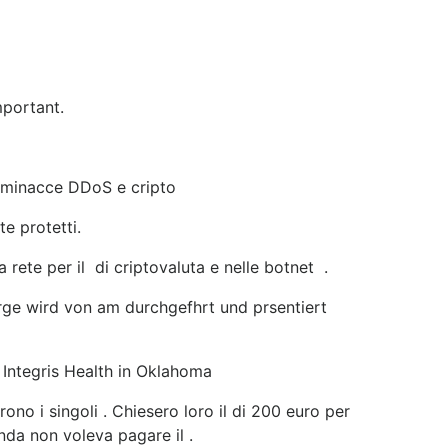
mportant.
e minacce DDoS e cripto
e protetti.
la rete per il di criptovaluta e nelle botnet .
trge wird von am durchgefhrt und prsentiert
e Integris Health in Oklahoma
rono i singoli . Chiesero loro il di 200 euro per
enda non voleva pagare il .