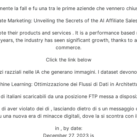
ente la fall e fu una tra le prime aziende che vennero chiu
iate Marketing: Unveiling the Secrets of the AI Affiliate Sal
e their products and services . It is a performance based m
t years, the industry has seen significant growth, thanks t
commerce.
Click the link below
zi razziali nelle IA che generano immagini. I dataset devon
hine Learning: Ottimizzazione dei Flussi di Dati in Archit
i di italiani scaricabili da una posizione FTP messa a dispo
di aver violato dei di , lasciando dietro di s un messaggio 
u una nuova era di minacce digitali, dove la si scontra con 
in , by date:
December 27, 2023 is